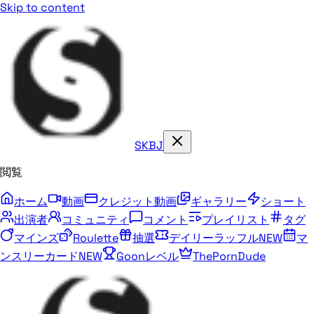
Skip to content
SKBJ
閲覧
ホーム
動画
クレジット動画
ギャラリー
ショート
出演者
コミュニティ
コメント
プレイリスト
タグ
マインズ
Roulette
抽選
デイリーラッフル
NEW
マ
ンスリーカード
NEW
Goonレベル
ThePornDude