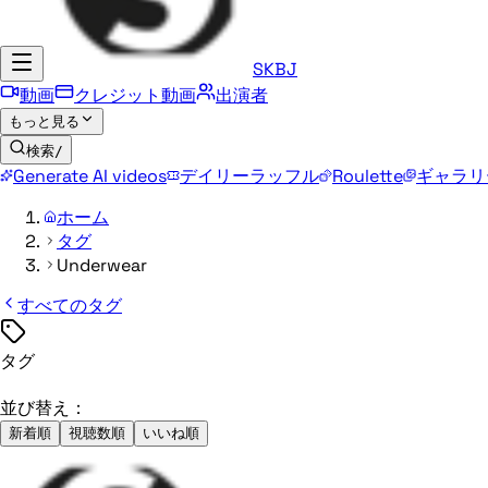
SKBJ
動画
クレジット動画
出演者
もっと見る
検索
/
Generate AI videos
デイリーラッフル
Roulette
ギャラリ
ホーム
タグ
Underwear
すべてのタグ
タグ
並び替え：
新着順
視聴数順
いいね順