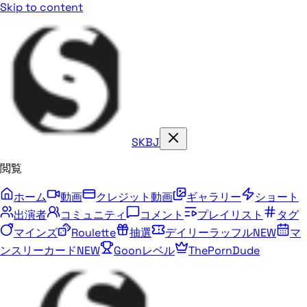
Skip to content
SKBJ
閲覧
ホーム
動画
クレジット動画
ギャラリー
ショート
出演者
コミュニティ
コメント
プレイリスト
タグ
マインズ
Roulette
抽選
デイリーラッフル
NEW
マ
ンスリーカード
NEW
Goonレベル
ThePornDude