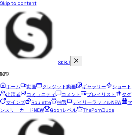
Skip to content
SKBJ
閲覧
ホーム
動画
クレジット動画
ギャラリー
ショート
出演者
コミュニティ
コメント
プレイリスト
タグ
マインズ
Roulette
抽選
デイリーラッフル
NEW
マ
ンスリーカード
NEW
Goonレベル
ThePornDude