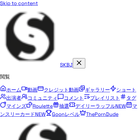
Skip to content
SKBJ
閲覧
ホーム
動画
クレジット動画
ギャラリー
ショート
出演者
コミュニティ
コメント
プレイリスト
タグ
マインズ
Roulette
抽選
デイリーラッフル
NEW
マ
ンスリーカード
NEW
Goonレベル
ThePornDude