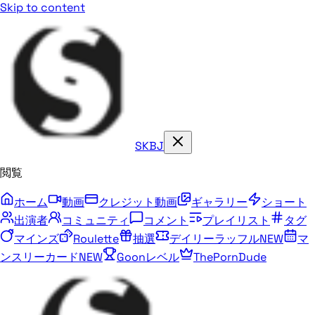
Skip to content
SKBJ
閲覧
ホーム
動画
クレジット動画
ギャラリー
ショート
出演者
コミュニティ
コメント
プレイリスト
タグ
マインズ
Roulette
抽選
デイリーラッフル
NEW
マ
ンスリーカード
NEW
Goonレベル
ThePornDude