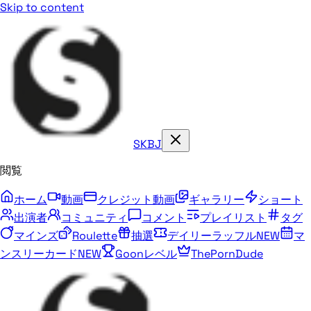
Skip to content
SKBJ
閲覧
ホーム
動画
クレジット動画
ギャラリー
ショート
出演者
コミュニティ
コメント
プレイリスト
タグ
マインズ
Roulette
抽選
デイリーラッフル
NEW
マ
ンスリーカード
NEW
Goonレベル
ThePornDude