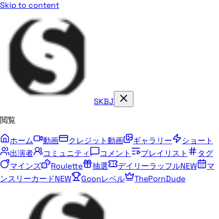
Skip to content
SKBJ
閲覧
ホーム
動画
クレジット動画
ギャラリー
ショート
出演者
コミュニティ
コメント
プレイリスト
タグ
マインズ
Roulette
抽選
デイリーラッフル
NEW
マ
ンスリーカード
NEW
Goonレベル
ThePornDude