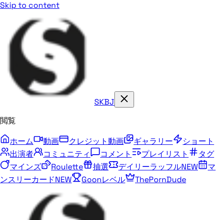
Skip to content
SKBJ
閲覧
ホーム
動画
クレジット動画
ギャラリー
ショート
出演者
コミュニティ
コメント
プレイリスト
タグ
マインズ
Roulette
抽選
デイリーラッフル
NEW
マ
ンスリーカード
NEW
Goonレベル
ThePornDude