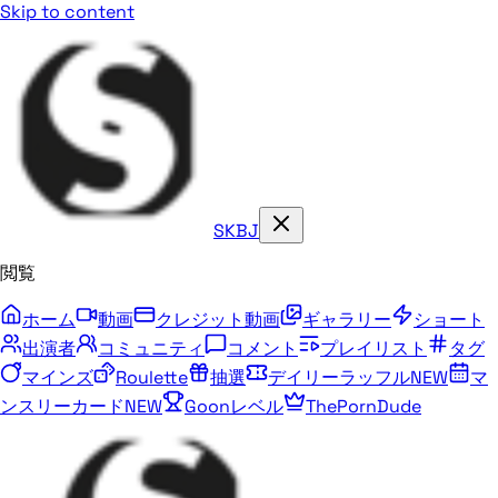
Skip to content
SKBJ
閲覧
ホーム
動画
クレジット動画
ギャラリー
ショート
出演者
コミュニティ
コメント
プレイリスト
タグ
マインズ
Roulette
抽選
デイリーラッフル
NEW
マ
ンスリーカード
NEW
Goonレベル
ThePornDude