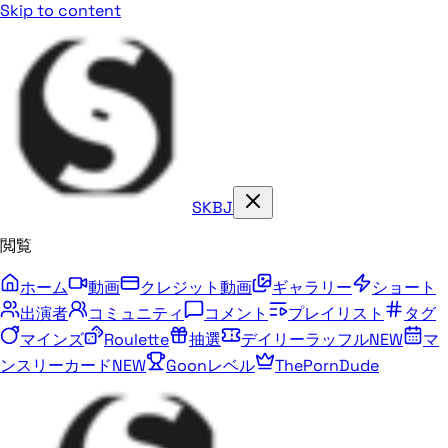
Skip to content
SKBJ
閲覧
ホーム
動画
クレジット動画
ギャラリー
ショート
出演者
コミュニティ
コメント
プレイリスト
タグ
マインズ
Roulette
抽選
デイリーラッフル
NEW
マ
ンスリーカード
NEW
Goonレベル
ThePornDude