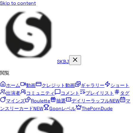
Skip to content
SKBJ
閲覧
ホーム
動画
クレジット動画
ギャラリー
ショート
出演者
コミュニティ
コメント
プレイリスト
タグ
マインズ
Roulette
抽選
デイリーラッフル
NEW
マ
ンスリーカード
NEW
Goonレベル
ThePornDude