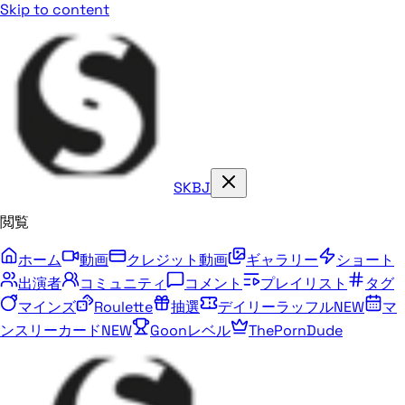
Skip to content
SKBJ
閲覧
ホーム
動画
クレジット動画
ギャラリー
ショート
出演者
コミュニティ
コメント
プレイリスト
タグ
マインズ
Roulette
抽選
デイリーラッフル
NEW
マ
ンスリーカード
NEW
Goonレベル
ThePornDude