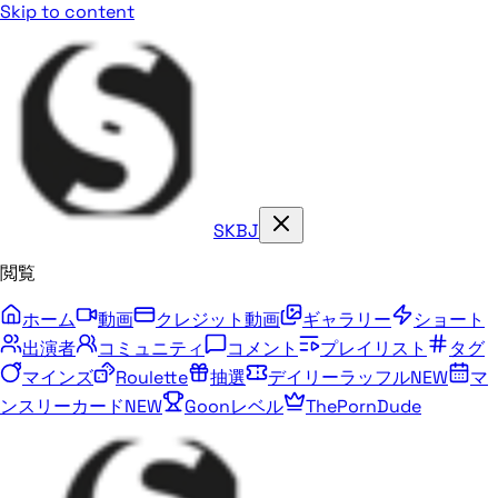
Skip to content
SKBJ
閲覧
ホーム
動画
クレジット動画
ギャラリー
ショート
出演者
コミュニティ
コメント
プレイリスト
タグ
マインズ
Roulette
抽選
デイリーラッフル
NEW
マ
ンスリーカード
NEW
Goonレベル
ThePornDude