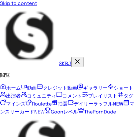
Skip to content
SKBJ
閲覧
ホーム
動画
クレジット動画
ギャラリー
ショート
出演者
コミュニティ
コメント
プレイリスト
タグ
マインズ
Roulette
抽選
デイリーラッフル
NEW
マ
ンスリーカード
NEW
Goonレベル
ThePornDude