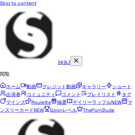
Skip to content
SKBJ
閲覧
ホーム
動画
クレジット動画
ギャラリー
ショート
出演者
コミュニティ
コメント
プレイリスト
タグ
マインズ
Roulette
抽選
デイリーラッフル
NEW
マ
ンスリーカード
NEW
Goonレベル
ThePornDude