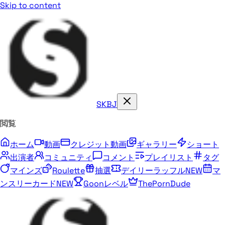
Skip to content
SKBJ
閲覧
ホーム
動画
クレジット動画
ギャラリー
ショート
出演者
コミュニティ
コメント
プレイリスト
タグ
マインズ
Roulette
抽選
デイリーラッフル
NEW
マ
ンスリーカード
NEW
Goonレベル
ThePornDude