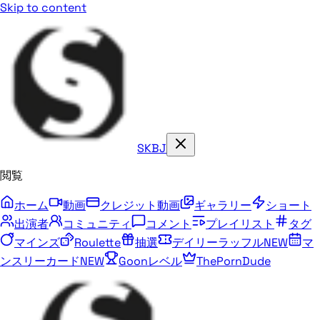
Skip to content
SKBJ
閲覧
ホーム
動画
クレジット動画
ギャラリー
ショート
出演者
コミュニティ
コメント
プレイリスト
タグ
マインズ
Roulette
抽選
デイリーラッフル
NEW
マ
ンスリーカード
NEW
Goonレベル
ThePornDude