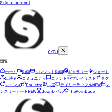
Skip to content
SKBJ
閲覧
ホーム
動画
クレジット動画
ギャラリー
ショート
出演者
コミュニティ
コメント
プレイリスト
タグ
マインズ
Roulette
抽選
デイリーラッフル
NEW
マ
ンスリーカード
NEW
Goonレベル
ThePornDude