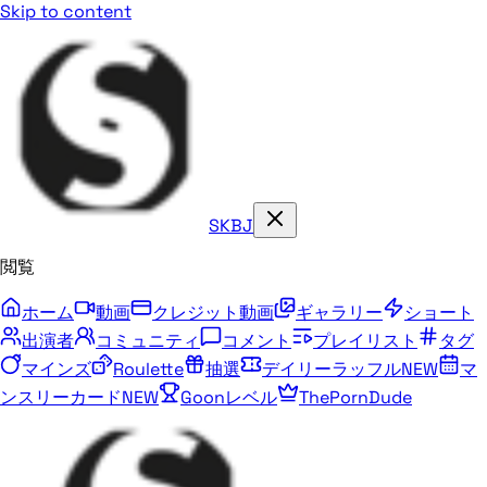
Skip to content
SKBJ
閲覧
ホーム
動画
クレジット動画
ギャラリー
ショート
出演者
コミュニティ
コメント
プレイリスト
タグ
マインズ
Roulette
抽選
デイリーラッフル
NEW
マ
ンスリーカード
NEW
Goonレベル
ThePornDude