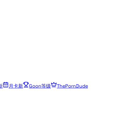
新
月卡
新
Goon等级
ThePornDude