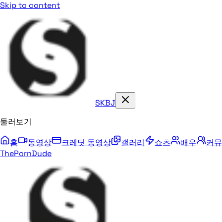
Skip to content
SKBJ
둘러보기
홈
동영상
크레딧 동영상
갤러리
쇼츠
배우
커뮤
ThePornDude