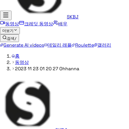
SKBJ
동영상
크레딧 동영상
배우
더보기
검색
/
Generate AI videos
데일리 래플
Roulette
갤러리
홈
동영상
2023 11 23 01 20 27 Ohhanna