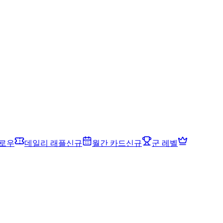
드로우
데일리 래플
신규
월간 카드
신규
군 레벨