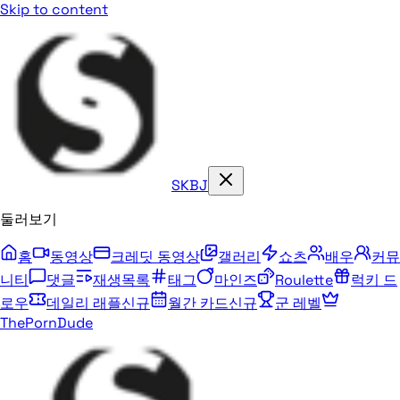
Skip to content
SKBJ
둘러보기
홈
동영상
크레딧 동영상
갤러리
쇼츠
배우
커뮤
니티
댓글
재생목록
태그
마인즈
Roulette
럭키 드
로우
데일리 래플
신규
월간 카드
신규
군 레벨
ThePornDude