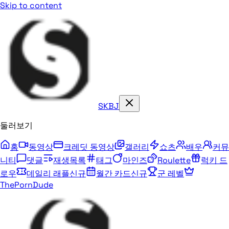
Skip to content
SKBJ
둘러보기
홈
동영상
크레딧 동영상
갤러리
쇼츠
배우
커뮤
니티
댓글
재생목록
태그
마인즈
Roulette
럭키 드
로우
데일리 래플
신규
월간 카드
신규
군 레벨
ThePornDude