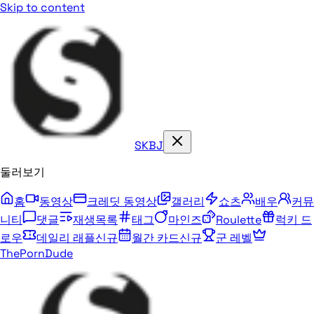
Skip to content
SKBJ
둘러보기
홈
동영상
크레딧 동영상
갤러리
쇼츠
배우
커뮤
니티
댓글
재생목록
태그
마인즈
Roulette
럭키 드
로우
데일리 래플
신규
월간 카드
신규
군 레벨
ThePornDude