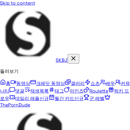
Skip to content
SKBJ
둘러보기
홈
동영상
크레딧 동영상
갤러리
쇼츠
배우
커뮤
니티
댓글
재생목록
태그
마인즈
Roulette
럭키 드
로우
데일리 래플
신규
월간 카드
신규
군 레벨
ThePornDude