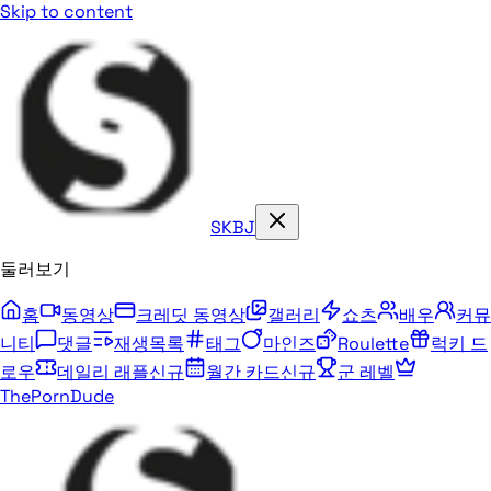
Skip to content
SKBJ
둘러보기
홈
동영상
크레딧 동영상
갤러리
쇼츠
배우
커뮤
니티
댓글
재생목록
태그
마인즈
Roulette
럭키 드
로우
데일리 래플
신규
월간 카드
신규
군 레벨
ThePornDude