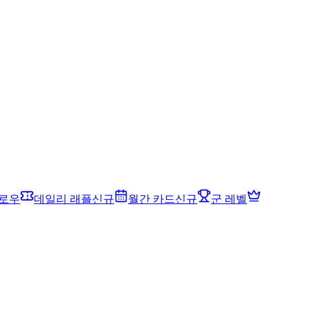
드로우
데일리 래플
신규
월간 카드
신규
군 레벨