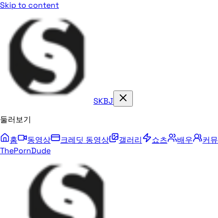
Skip to content
SKBJ
둘러보기
홈
동영상
크레딧 동영상
갤러리
쇼츠
배우
커뮤
ThePornDude