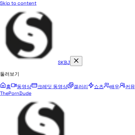
Skip to content
SKBJ
둘러보기
홈
동영상
크레딧 동영상
갤러리
쇼츠
배우
커뮤
ThePornDude