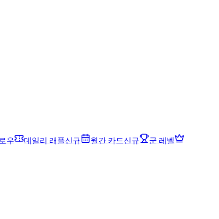
드로우
데일리 래플
신규
월간 카드
신규
군 레벨