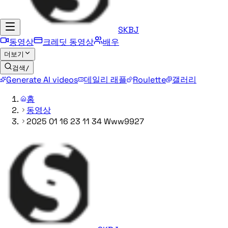
SKBJ
동영상
크레딧 동영상
배우
더보기
검색
/
Generate AI videos
데일리 래플
Roulette
갤러리
홈
동영상
2025 01 16 23 11 34 Www9927