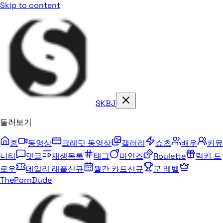
Skip to content
SKBJ
둘러보기
홈
동영상
크레딧 동영상
갤러리
쇼츠
배우
커뮤
니티
댓글
재생목록
태그
마인즈
Roulette
럭키 드
로우
데일리 래플
신규
월간 카드
신규
군 레벨
ThePornDude