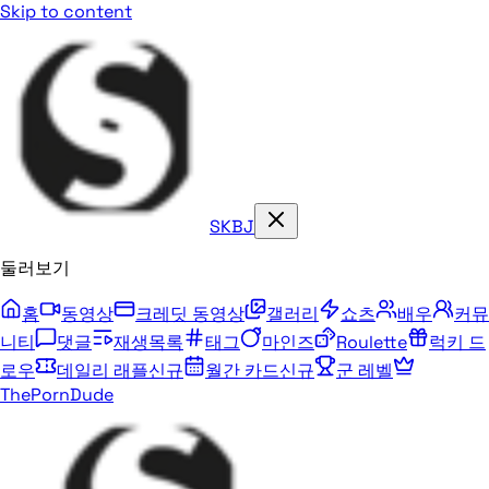
Skip to content
SKBJ
둘러보기
홈
동영상
크레딧 동영상
갤러리
쇼츠
배우
커뮤
니티
댓글
재생목록
태그
마인즈
Roulette
럭키 드
로우
데일리 래플
신규
월간 카드
신규
군 레벨
ThePornDude