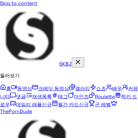
Skip to content
SKBJ
둘러보기
홈
동영상
크레딧 동영상
갤러리
쇼츠
배우
커뮤
니티
댓글
재생목록
태그
마인즈
Roulette
럭키 드
로우
데일리 래플
신규
월간 카드
신규
군 레벨
ThePornDude