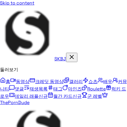
Skip to content
SKBJ
둘러보기
홈
동영상
크레딧 동영상
갤러리
쇼츠
배우
커뮤
니티
댓글
재생목록
태그
마인즈
Roulette
럭키 드
로우
데일리 래플
신규
월간 카드
신규
군 레벨
ThePornDude