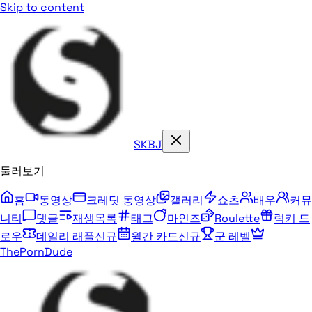
Skip to content
SKBJ
둘러보기
홈
동영상
크레딧 동영상
갤러리
쇼츠
배우
커뮤
니티
댓글
재생목록
태그
마인즈
Roulette
럭키 드
로우
데일리 래플
신규
월간 카드
신규
군 레벨
ThePornDude