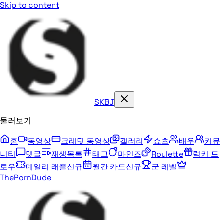
Skip to content
SKBJ
둘러보기
홈
동영상
크레딧 동영상
갤러리
쇼츠
배우
커뮤
니티
댓글
재생목록
태그
마인즈
Roulette
럭키 드
로우
데일리 래플
신규
월간 카드
신규
군 레벨
ThePornDude