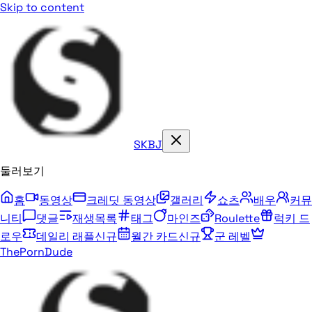
Skip to content
SKBJ
둘러보기
홈
동영상
크레딧 동영상
갤러리
쇼츠
배우
커뮤
니티
댓글
재생목록
태그
마인즈
Roulette
럭키 드
로우
데일리 래플
신규
월간 카드
신규
군 레벨
ThePornDude