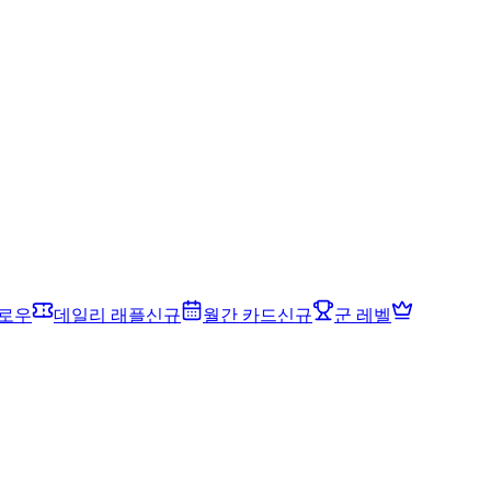
드로우
데일리 래플
신규
월간 카드
신규
군 레벨