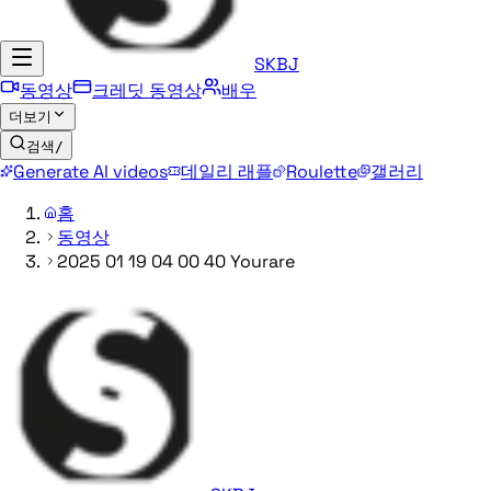
SKBJ
동영상
크레딧 동영상
배우
더보기
검색
/
Generate AI videos
데일리 래플
Roulette
갤러리
홈
동영상
2025 01 19 04 00 40 Yourare