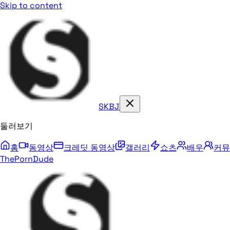
Skip to content
SKBJ
둘러보기
홈
동영상
크레딧 동영상
갤러리
쇼츠
배우
커뮤
ThePornDude