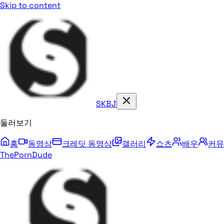
Skip to content
SKBJ
둘러보기
홈
동영상
크레딧 동영상
갤러리
쇼츠
배우
커뮤
ThePornDude