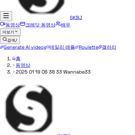
SKBJ
동영상
크레딧 동영상
배우
더보기
검색
/
Generate AI videos
데일리 래플
Roulette
갤러리
홈
동영상
2025 01 19 06 38 33 Wannabe33