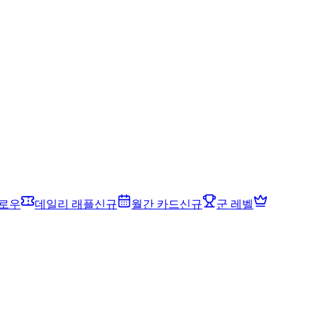
드로우
데일리 래플
신규
월간 카드
신규
군 레벨