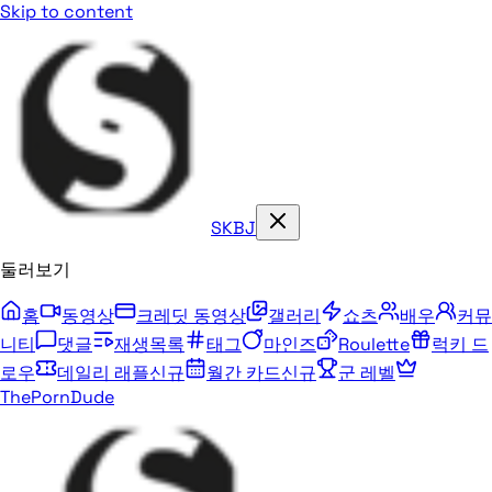
Skip to content
SKBJ
둘러보기
홈
동영상
크레딧 동영상
갤러리
쇼츠
배우
커뮤
니티
댓글
재생목록
태그
마인즈
Roulette
럭키 드
로우
데일리 래플
신규
월간 카드
신규
군 레벨
ThePornDude