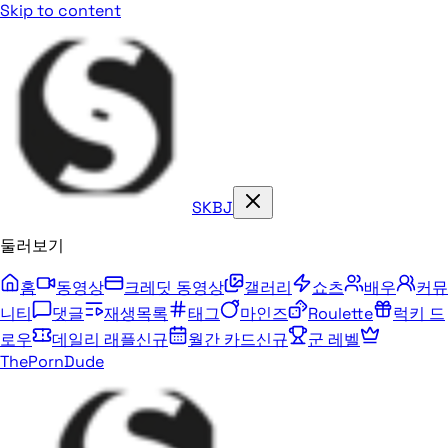
Skip to content
SKBJ
둘러보기
홈
동영상
크레딧 동영상
갤러리
쇼츠
배우
커뮤
니티
댓글
재생목록
태그
마인즈
Roulette
럭키 드
로우
데일리 래플
신규
월간 카드
신규
군 레벨
ThePornDude