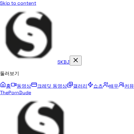
Skip to content
SKBJ
둘러보기
홈
동영상
크레딧 동영상
갤러리
쇼츠
배우
커뮤
ThePornDude