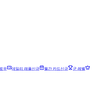
드로우
데일리 래플
신규
월간 카드
신규
군 레벨