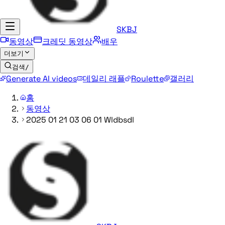
SKBJ
동영상
크레딧 동영상
배우
더보기
검색
/
Generate AI videos
데일리 래플
Roulette
갤러리
홈
동영상
2025 01 21 03 06 01 Wldbsdl