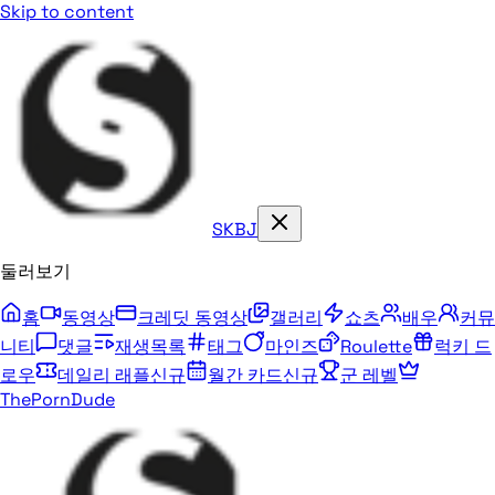
Skip to content
SKBJ
둘러보기
홈
동영상
크레딧 동영상
갤러리
쇼츠
배우
커뮤
니티
댓글
재생목록
태그
마인즈
Roulette
럭키 드
로우
데일리 래플
신규
월간 카드
신규
군 레벨
ThePornDude