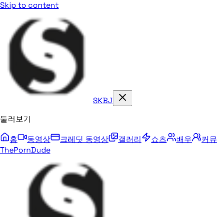
Skip to content
SKBJ
둘러보기
홈
동영상
크레딧 동영상
갤러리
쇼츠
배우
커뮤
ThePornDude