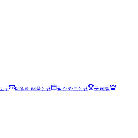
드로우
데일리 래플
신규
월간 카드
신규
군 레벨