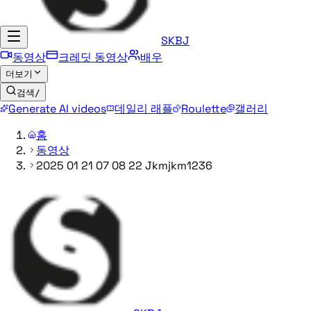
SKBJ
동영상
크레딧 동영상
배우
더보기
검색
/
Generate AI videos
데일리 래플
Roulette
갤러리
홈
동영상
2025 01 21 07 08 22 Jkmjkm1236