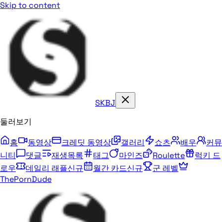
Skip to content
SKBJ
둘러보기
홈
동영상
크레딧 동영상
갤러리
쇼츠
배우
커뮤
니티
댓글
재생목록
태그
마인즈
Roulette
럭키 드
로우
데일리 래플
신규
월간 카드
신규
군 레벨
ThePornDude