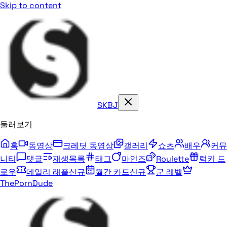
Skip to content
SKBJ
둘러보기
홈
동영상
크레딧 동영상
갤러리
쇼츠
배우
커뮤
니티
댓글
재생목록
태그
마인즈
Roulette
럭키 드
로우
데일리 래플
신규
월간 카드
신규
군 레벨
ThePornDude